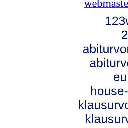
webmaste
123
2
abiturv
abitur
eu
house-
klausurv
klausur